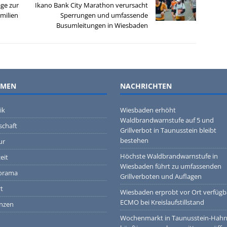
age zur
Ikano Bank City Marathon verursacht
amilien
Sperrungen und umfassende
Busumleitungen in Wiesbaden
EMEN
NACHRICHTEN
ik
Wiesbaden erhöht
Waldbrandwarnstufe auf 5 und
schaft
Grillverbot in Taunusstein bleibt
bestehen
ur
Höchste Waldbrandwarnstufe in
eit
Wiesbaden führt zu umfassenden
orama
Grillverboten und Auflagen
t
Wiesbaden erprobt vor Ort verfügb
ECMO bei Kreislaufstillstand
nzen
Wochenmarkt in Taunusstein-Hah