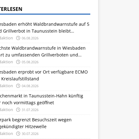
TERLESEN
esbaden erhöht Waldbrandwarnstufe auf 5
 Grillverbot in Taunusstein bleibt
stehen
daktion
06.08.2026
chste Waldbrandwarnstufe in Wiesbaden
hrt zu umfassenden Grillverboten und
flagen
daktion
05.08.2026
esbaden erprobt vor Ort verfügbare ECMO
 Kreislaufstillstand
daktion
04.08.2026
chenmarkt in Taunusstein-Hahn künftig
 noch vormittags geöffnet
daktion
31.07.2026
erpark begrenzt Besuchszeit wegen
gekündigter Hitzewelle
daktion
30.07.2026