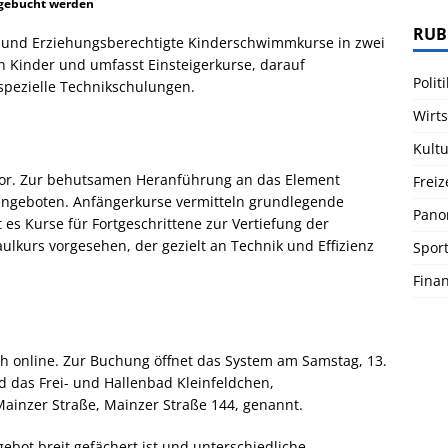
 gebucht werden
RUB
rn und Erziehungsberechtigte Kinderschwimmkurse in zwei
n Kinder und umfasst Einsteigerkurse, darauf
Politi
spezielle Technikschulungen.
Wirts
Kultu
vor. Zur behutsamen Heranführung an das Element
Freiz
geboten. Anfängerkurse vermitteln grundlegende
Pano
s Kurse für Fortgeschrittene zur Vertiefung der
raulkurs vorgesehen, der gezielt an Technik und Effizienz
Spor
Fina
ich online. Zur Buchung öffnet das System am Samstag, 13.
nd das Frei- und Hallenbad Kleinfeldchen,
Mainzer Straße, Mainzer Straße 144, genannt.
ebot breit gefächert ist und unterschiedliche