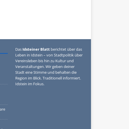
Das
Idsteiner Blatt
berichtet über das
Leben in Idstein – von Stadtpolitik über
Vereinsleben bis hin zu Kultur und
Veranstaltungen. Wir geben deiner
Stadt eine Stimme und behalten die
Region im Blick. Traditionell informiert.
Idstein im Fokus.
are
n