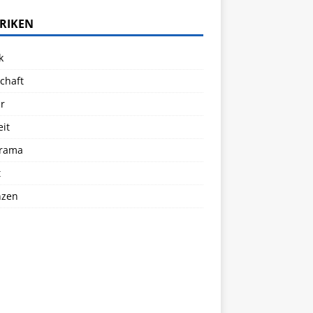
RIKEN
k
chaft
r
eit
rama
t
nzen