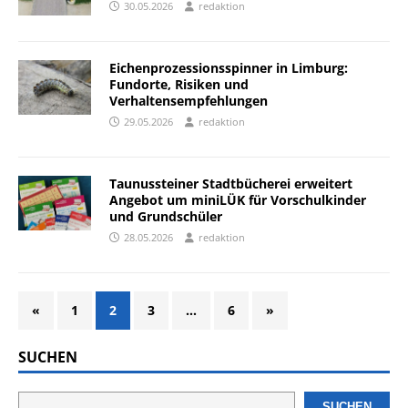
30.05.2026
redaktion
Eichenprozessionsspinner in Limburg:
Fundorte, Risiken und
Verhaltensempfehlungen
29.05.2026
redaktion
Taunussteiner Stadtbücherei erweitert
Angebot um miniLÜK für Vorschulkinder
und Grundschüler
28.05.2026
redaktion
«
1
2
3
…
6
»
SUCHEN
SUCHEN