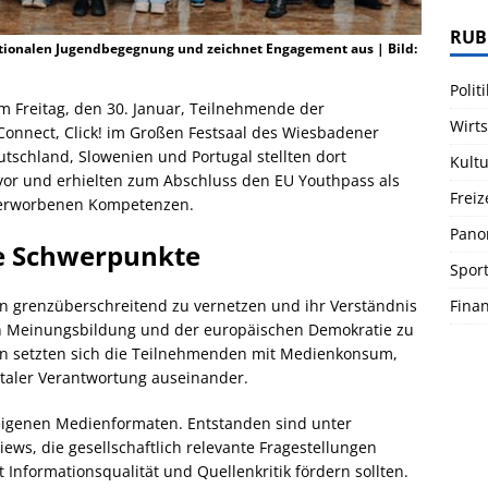
RUB
ionalen Jugendbegegnung und zeichnet Engagement aus | Bild:
Politi
am Freitag, den 30. Januar, Teilnehmende der
Wirts
Connect, Click! im Großen Festsaal des Wiesbadener
schland, Slowenien und Portugal stellten dort
Kultu
vor und erhielten zum Abschluss den EU Youthpass als
Freiz
 erworbenen Kompetenzen.
Pano
e Schwerpunkte
Spor
Fina
n grenzüberschreitend zu vernetzen und ihr Verständnis
hen Meinungsbildung und der europäischen Demokratie zu
pen setzten sich die Teilnehmenden mit Medienkonsum,
taler Verantwortung auseinander.
 eigenen Medienformaten. Entstanden sind unter
ews, die gesellschaftlich relevante Fragestellungen
Informationsqualität und Quellenkritik fördern sollten.